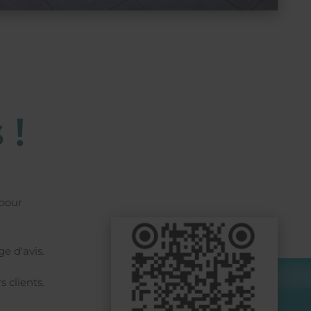
 !
 pour
e d'avis.
s clients.