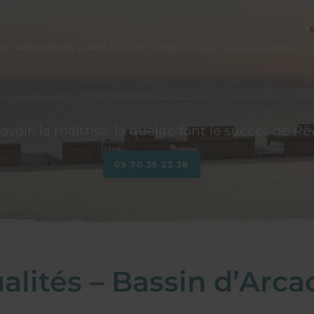
EN
RÉPARATION LINER PISCINE
RÉNOVATION
RÉALISATIONS
 savoir, la maîtrise, la qualité font le succès de R
09 70 35 23 38
alités – Bassin d’Arc