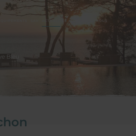
ÉQUIPEMENTS
SAV
ACTUALITÉS
CONTACTEZ-NOUS
êve Bleu
achon